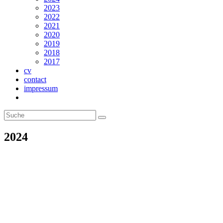
2023
2022
2021
2020
2019
2018
2017
cv
contact
impressum
Website-
Suche
umschalten
2024