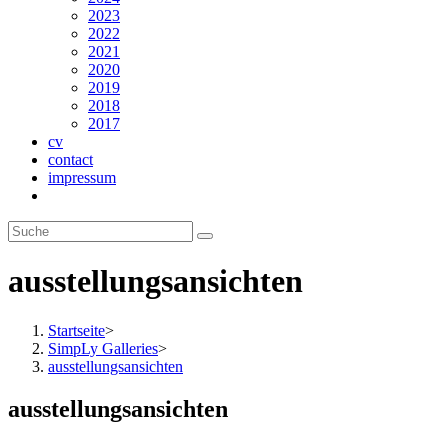
2023
2022
2021
2020
2019
2018
2017
cv
contact
impressum
Website-
Suche
umschalten
ausstellungsansichten
Startseite
>
SimpLy Galleries
>
ausstellungsansichten
ausstellungsansichten