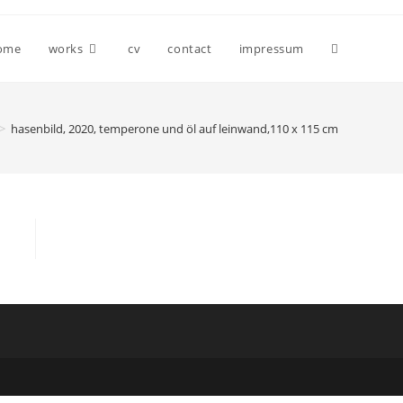
Website-
ome
works
cv
contact
impressum
Suche
>
hasenbild, 2020, temperone und öl auf leinwand,110 x 115 cm
umschalten