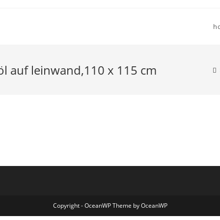
h
öl auf leinwand,110 x 115 cm
Copyright - OceanWP Theme by OceanWP