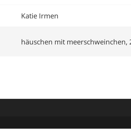
Zum
Inhalt
Katie Irmen
springen
häuschen mit meerschweinchen, 20